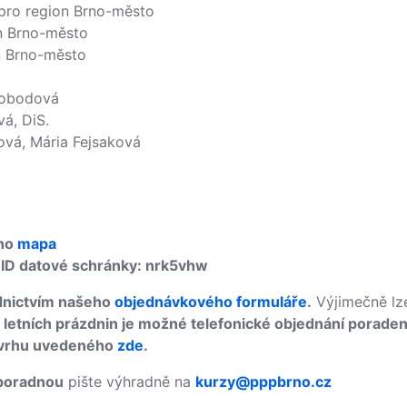
) pro region Brno-město
on Brno-město
n Brno-město
Svobodová
á, DiS.
ová, Mária Fejsaková
1
rno
mapa
, ID datové schránky: nrk5vhw
ednictvím našeho
objednávkového formuláře
.
Výjimečně lze
 letních prázdnin je možné telefonické objednání porade
ozvrhu uvedeného
zd
e
.
poradnou
pište výhradně na
kurzy@pppbrno.cz