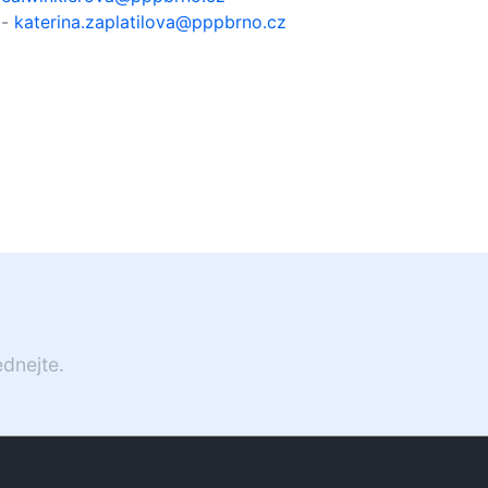
 -
katerina.zaplatilova@pppbrno.cz
ednejte.