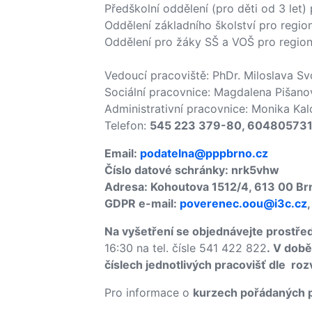
Předškolní oddělení (pro děti od 3 let
Oddělení základního školství pro regi
Oddělení pro žáky SŠ a VOŠ pro regio
Vedoucí pracoviště: PhDr. Miloslava 
Sociální pracovnice: Magdalena Pišanov
Administrativní pracovnice: Monika Kal
Telefon:
545 223 379-80, 60480573
Email:
podatelna@pppbrno.cz
Číslo datové schránky: nrk5vhw
Adresa: Kohoutova 1512/4, 613 00 B
GDPR e-mail:
poverenec.oou@i3c.cz
Na vyšetření se objednávejte prostř
16:30 na tel. čísle 541 422 822
. V době
číslech jednotlivých pracovišť dle r
Pro informace o
kurzech pořádaných 