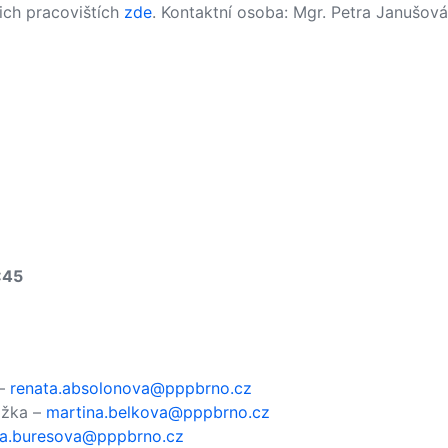
ich pracovištích
zde
. Kontaktní osoba: Mgr. Petra Janušová
:45
 –
renata.absolonova@pppbrno.cz
ožka –
martina.belkova@pppbrno.cz
a.buresova@pppbrno.cz