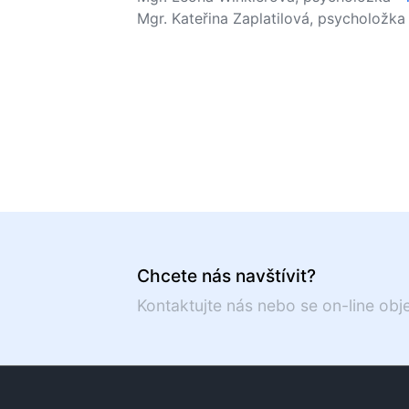
Mgr. Kateřina Zaplatilová, psycholožka
Chcete nás navštívit?
Kontaktujte nás nebo se on-line obj