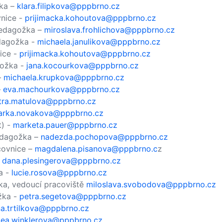
žka –
klara.filipkova@pppbrno.cz
vnice -
prijimacka.kohoutova@pppbrno.cz
 pedagožka –
miroslava.frohlichova@pppbrno.cz
edagožka -
michaela.janulikova@pppbrno.cz
ice -
prijimacka.kohoutova@pppbrno.cz
gožka -
jana.kocourkova@pppbrno.cz
–
michaela.krupkova@pppbrno.cz
–
eva.machourkova@pppbrno.cz
tra.matulova@pppbrno.cz
arka.novakova@pppbrno.cz
t) -
marketa.pauer@pppbrno.cz
edagožka –
nadezda.pochopova@pppbrno.cz
covnice –
magdalena.pisanova@pppbrno.c
z
–
dana.plesingerova@pppbrno.cz
a -
lucie.rosova@pppbrno.cz
ka, vedoucí pracoviště
miloslava.svobodova@pppbrno.cz
žka -
petra.segetova@pppbrno.cz
a.trtilkova@pppbrno.cz
lea.winklerova@pppbrno.cz