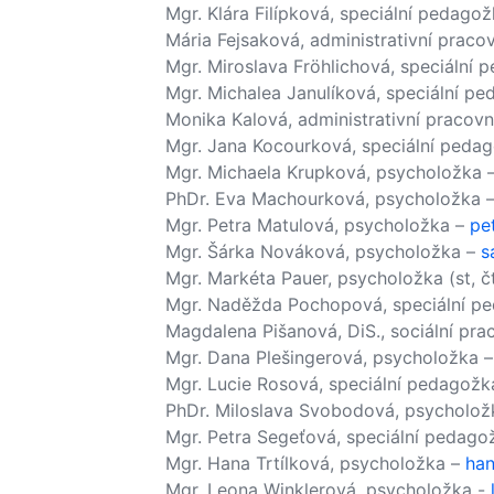
Mgr. Klára Filípková, speciální pedago
Mária Fejsaková, administrativní praco
Mgr. Miroslava Fröhlichová, speciální
Mgr. Michalea Janulíková, speciální p
Monika Kalová, administrativní pracovn
Mgr. Jana Kocourková, speciální peda
Mgr. Michaela Krupková, psycholožka 
PhDr. Eva Machourková, psycholožka 
Mgr. Petra Matulová, psycholožka –
pe
Mgr. Šárka Nováková, psycholožka –
s
Mgr. Markéta Pauer, psycholožka (st, č
Mgr. Naděžda Pochopová, speciální p
Magdalena Pišanová, DiS., sociální pra
Mgr. Dana Plešingerová, psycholožka 
Mgr. Lucie Rosová, speciální pedagožk
PhDr. Miloslava Svobodová, psycholož
Mgr. Petra Segeťová, speciální pedago
Mgr. Hana Trtílková, psycholožka –
han
Mgr. Leona Winklerová, psycholožka -