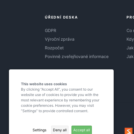
ÚŘEDNÍ DESKA
PR
GDPR
Co 
Výroční zpráva
Kdy
Rozpočet
Jak
Povinně zveřejňované informace
Jak
This website uses cookies
By clicking “Accept All”, you consent to our
website use of cookies to provide you with the
most relevant experience by remembering your
cookie preferences. However, you may visit
“Settings” to provide controlled consent.
Settings
Deny all
Accept all