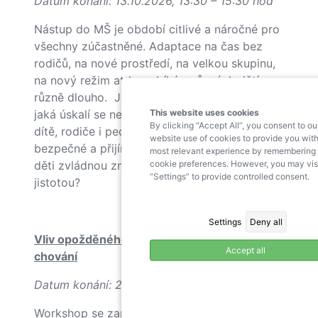
Datum konání: 13.10.2026, 13:30 – 15:30 hod
Nástup do MŠ je období citlivé a náročné pro
všechny zúčastněné. Adaptace na čas bez
rodičů, na nové prostředí, na velkou skupinu,
na nový režim atd. probíhá u různých dětí
různě dlouho. Jaké jsou zkušenosti z praxe,
This website uses cookies
jaká úskalí se nejčastěji objevují, jak podpořit
By clicking “Accept All”, you consent to ou
dítě, rodiče i pedagogy? Jak vytvořit
website use of cookies to provide you with
bezpečné a přijímající prostředí, ve kterém
most relevant experience by remembering
cookie preferences. However, you may vis
děti zvládnou změnu s větším klidem a
“Settings” to provide controlled consent.
jistotou?
Settings
Deny all
Vliv opožděného vývoje řeči na adaptaci a
Accept all
chování
Datum konání: 24.11.2026, 13:30 – 15:30 hod
Workshop se zaměřuje na vliv opožděného