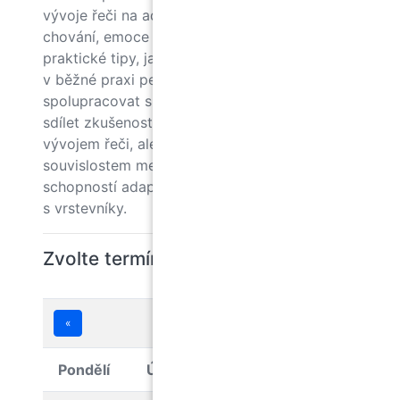
vývoje řeči na adaptaci dítěte v MŠ, jeho
chování, emoce a vztahy s vrstevníky. Nabízí
praktické tipy, jak podpořit komunikaci dítěte
v běžné praxi pedagoga a jak efektivně
spolupracovat s rodinou i odborníky. Cílem je
sdílet zkušenosti s dětmi s opožděným
vývojem řeči, ale také porozumět
souvislostem mezi řečí, chováním, emocemi,
schopností adaptace, navazováním kontaktů
s vrstevníky.
Zvolte termín kurzu
Červenec 2026
«
Pondělí
Úterý
Středa
Čtvrtek